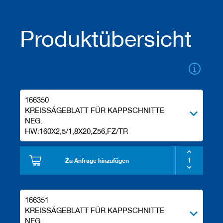
a
n
e
Produktübersicht
r
M
e
s
s
e
r
166350
/
KREISSÄGEBLATT FÜR KAPPSCHNITTE
B
NEG.
l
HW:160X2,5/1,8X20,Z56,FZ/TR
a
n
k
e
Zu Anfrage hinzufügen
t
t
s
166351
H
KREISSÄGEBLATT FÜR KAPPSCHNITTE
o
NEG.
b