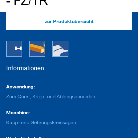
- FZ/TR
e
u
g
e
zur Produktübersicht
m
i
t
B
o
h
r
u
n
Informationen
g
F
Informationen
Anwendung:
r
ä
Zum Quer-, Kapp- und Ablängschneiden.
s
w
e
Maschine:
r
Kapp- und Gehrungskreissägen.
k
z
e