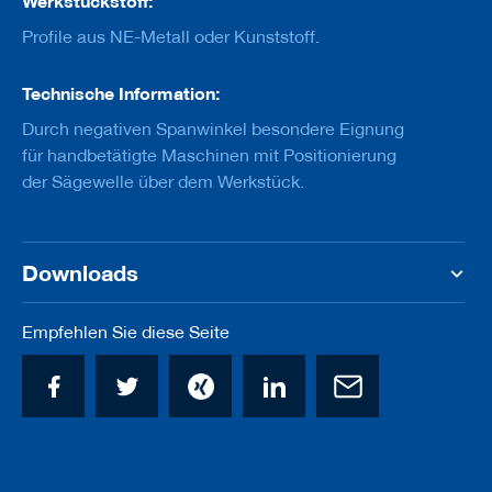
Werkstückstoff:
u
g
Profile aus NE-Metall oder Kunststoff.
e
m
i
Technische Information:
t
S
Durch negativen Spanwinkel besondere Eignung
c
für handbetätigte Maschinen mit Positionierung
h
der Sägewelle über dem Werkstück.
a
f
t
B
Downloads
o
h
r
Empfehlen Sie diese Seite
e
r
Z
e
r
s
p