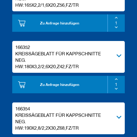
e
HW:165X2,2/1,6X20,Z56,FZ/TR
l
w
e
Zu Anfrage hinzufügen
r
k
z
e
166352
u
KREISSÄGEBLATT FÜR KAPPSCHNITTE
g
e
NEG.
HW:180X3,2/2,6X20,Z42,FZ/TR
Zu Anfrage hinzufügen
166354
KREISSÄGEBLATT FÜR KAPPSCHNITTE
NEG.
HW:190X2,8/2,2X30,Z68,FZ/TR