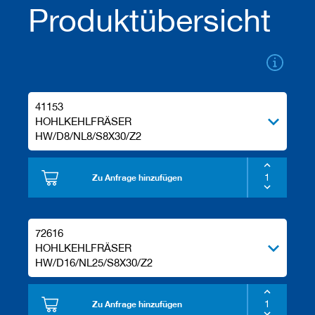
a
Produktübersicht
n
e
r
M
e
s
41153
s
HOHLKEHLFRÄSER
e
r
HW/D8/NL8/S8X30/Z2
/
B
l
Zu Anfrage hinzufügen
a
n
k
e
72616
t
HOHLKEHLFRÄSER
t
s
HW/D16/NL25/S8X30/Z2
H
o
Zu Anfrage hinzufügen
b