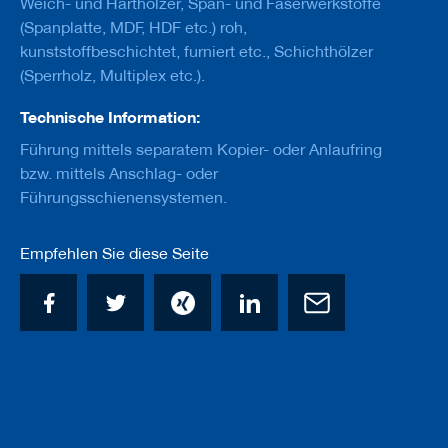
Weich- und Harthölzer, Span- und Faserwerkstoffe
u
g
(Spanplatte, MDF, HDF etc.) roh,
e
kunststoffbeschichtet, furniert etc., Schichthölzer
m
(Sperrholz, Multiplex etc.).
i
t
S
Technische Information:
c
Führung mittels separatem Kopier- oder Anlaufring
h
a
bzw. mittels Anschlag- oder
f
Führungsschienensystemen.
t
B
Empfehlen Sie diese Seite
o
h
r
e
r
Z
e
r
s
p