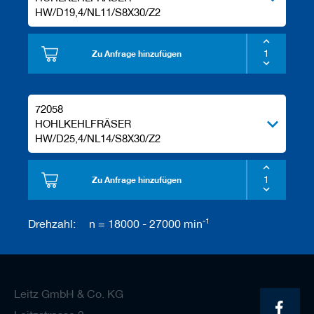
HW/D19,4/NL11/S8X30/Z2
Zu Anfrage hinzufügen
72058
HOHLKEHLFRÄSER
HW/D25,4/NL14/S8X30/Z2
Zu Anfrage hinzufügen
-1
Drehzahl:
n = 18000 - 27000 min
Leitz GmbH & Co. KG