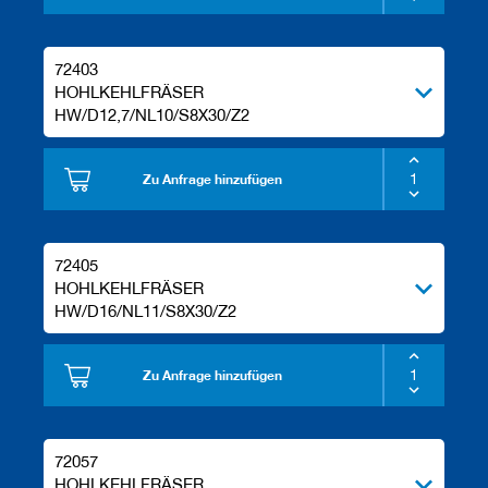
e
l
w
72403
e
HOHLKEHLFRÄSER
r
HW/D12,7/NL10/S8X30/Z2
k
z
e
u
Zu Anfrage hinzufügen
g
e
72405
HOHLKEHLFRÄSER
HW/D16/NL11/S8X30/Z2
Zu Anfrage hinzufügen
72057
HOHLKEHLFRÄSER