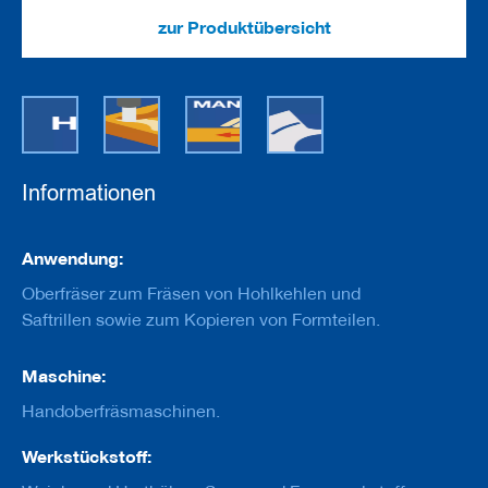
e
u
zur Produktübersicht
g
e
m
i
t
B
o
h
Informationen
r
u
n
Informationen
g
Anwendung:
Oberfräser zum Fräsen von Hohlkehlen und
F
r
Saftrillen sowie zum Kopieren von Formteilen.
ä
s
Maschine:
w
e
Handoberfräsmaschinen.
r
k
z
Werkstückstoff:
e