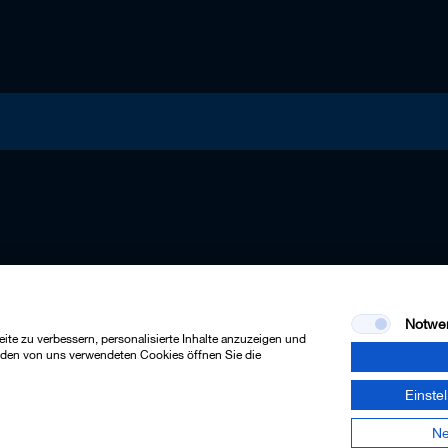
Notwe
te zu verbessern, personalisierte Inhalte anzuzeigen und
u den von uns verwendeten Cookies öffnen Sie die
Einste
Ne