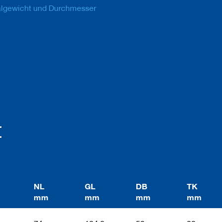
algewicht und Durchmesser
t
NL
GL
DB
TK
mm
mm
mm
mm