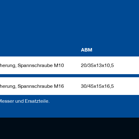
ABM
cherung, Spannschraube M10
20/35x13x10,5
cherung, Spannschraube M16
30/45x15x16,5
esser und Ersatzteile.