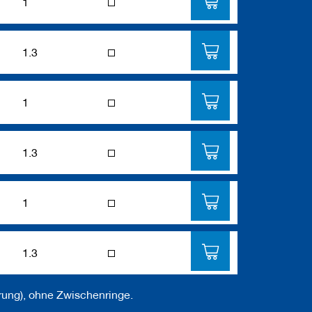
1
1.3
1
1.3
1
1.3
ung), ohne Zwischenringe.