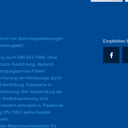
Zum
Anfang
der
Bildgalerie
springen
nahme von Bohrungswerkzeugen
Empfehlen S
erkzeugsatz.
ung nach DIN ISO 7388, ohne
Kurze Ausführung, dadurch
wingungsarmes Fräsen
sicherung der Werkzeuge durch
Verstiftung. Fräsdorne in
usführung. Bei Verwendung der
 Verdrehsicherung sind
räsdorn erforderlich. Passende
g VN 799 0 siehe Kapitel
eile.
er Maschinenhersteller für