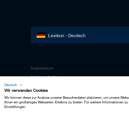
Lexikon - Deutsch
Impressum
Datenschutz
Kontakt
Deutsch
Wir verwenden Cookies
AGB
Wir können diese zur Analyse unserer Besucherdaten platzieren, um unsere Websei
Cookie-Einstellungen
Ihnen ein großartiges Webseiten-Erlebnis zu bieten. Für weitere Informationen z
Einstellungen.
© 2022 Leitz GmbH & Co. KG.