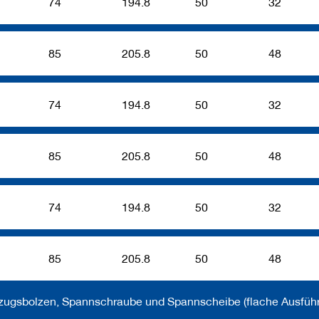
74
194.8
50
32
85
205.8
50
48
74
194.8
50
32
85
205.8
50
48
74
194.8
50
32
85
205.8
50
48
nzugsbolzen, Spannschraube und Spannscheibe (flache Ausführ