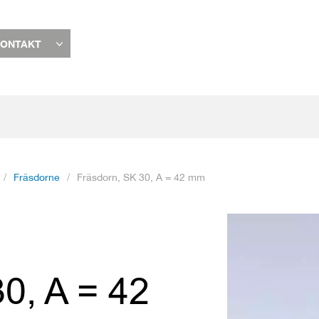
ONTAKT
Fräsdorne
Fräsdorn, SK 30, A = 42 mm
Zum
Ende
der
Bildgalerie
0, A = 42
springen