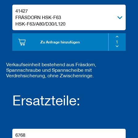
e
l
41427
w
FRÄSDORN HSK-F63
e
HSK-F63/A80/D30/L120
r
k
z
Zu Anfrage hinzufügen
e
u
g
e
Verkaufseinheit bestehend aus Fräsdorn,
Spannschraube und Spannscheibe mit
Verdrehsicherung, ohne Zwischenringe.
Ersatzteile:
6768