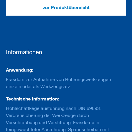
e
u
zur Produktübersicht
g
e
m
i
t
B
o
h
Informationen
r
u
n
Informationen
g
Anwendung:
Fräsdorn zur Aufnahme von Bohrungswerkzeugen
F
r
einzeln oder als Werkzeugsatz.
ä
s
Technische Information:
w
e
Hohlschaftkegelausführung nach DIN 69893.
r
Verdrehsicherung der Werkzeuge durch
k
Verschraubung und Verstiftung. Fräsdorne in
z
e
feingewuchteter Ausführung. Spannscheiben mit