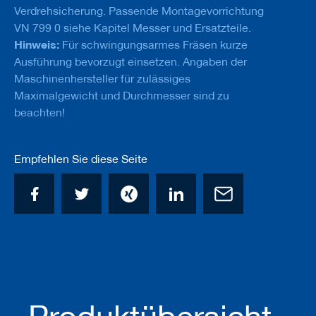
u
Verdrehsicherung. Passende Montagevorrichtung
g
VN 799 0 siehe Kapitel Messer und Ersatzteile.
e
m
Hinweis:
Für schwingungsarmes Fräsen kurze
i
Ausführung bevorzugt einsetzen. Angaben der
t
Maschinenhersteller für zulässiges
S
c
Maximalgewicht und Durchmesser sind zu
h
beachten!
a
f
t
Empfehlen Sie diese Seite
B
o
h
r
e
r
Z
e
r
s
p