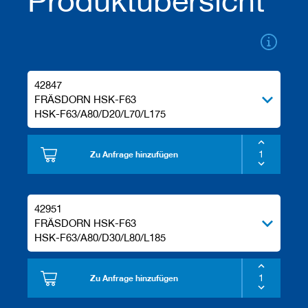
Produktübersicht
a
n
e
r
M
e
42847
s
FRÄSDORN HSK-F63
s
HSK-F63/A80/D20/L70/L175
e
r
/
Zu Anfrage hinzufügen
B
l
a
n
k
42951
e
FRÄSDORN HSK-F63
t
HSK-F63/A80/D30/L80/L185
t
s
Zu Anfrage hinzufügen
H
o
b