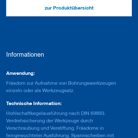
e
u
zur Produktübersicht
g
e
m
i
t
B
o
h
Informationen
r
u
n
Informationen
g
Anwendung:
Fräsdorn zur Aufnahme von Bohrungswerkzeugen
F
r
einzeln oder als Werkzeugsatz.
ä
s
Technische Information:
w
e
Hohlschaftkegelausführung nach DIN 69893.
r
Verdrehsicherung der Werkzeuge durch
k
Verschraubung und Verstiftung. Fräsdorne in
z
e
feingewuchteter Ausführung. Spannscheiben mit