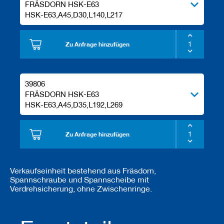
FRÄSDORN HSK-E63
e
HSK-E63,A45,D30,L140,L217
l
w
e
r
Zu Anfrage hinzufügen
k
z
e
u
39806
g
FRÄSDORN HSK-E63
e
HSK-E63,A45,D35,L192,L269
Zu Anfrage hinzufügen
Verkaufseinheit bestehend aus Fräsdorn,
Spannschraube und Spannscheibe mit
Verdrehsicherung, ohne Zwischenringe.