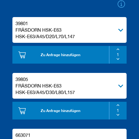
a
n
e
r
39801
FRÄSDORN HSK-E63
M
HSK-E63/A45/D20/L70/L147
e
s
s
e
Zu Anfrage hinzufügen
r
/
B
l
39805
a
FRÄSDORN HSK-E63
n
HSK-E63/A45/D30/L80/L157
k
e
t
t
Zu Anfrage hinzufügen
s
H
o
663071
b