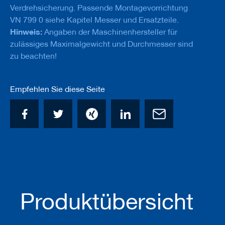
u
Verdrehsicherung. Passende Montagevorrichtung
g
VN 799 0 siehe Kapitel Messer und Ersatzteile.
e
m
Hinweis:
Angaben der Maschinenhersteller für
i
zulässiges Maximalgewicht und Durchmesser sind
t
zu beachten!
S
c
h
a
Empfehlen Sie diese Seite
f
t
B
o
h
r
e
r
Z
Produktübersicht
e
r
s
p