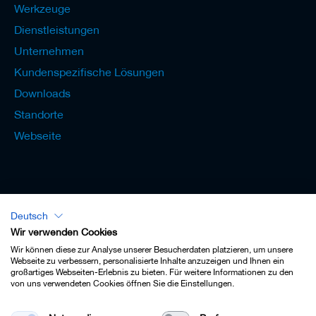
Werkzeuge
Dienstleistungen
Unternehmen
Kundenspezifische Lösungen
Downloads
Standorte
Webseite
Deutsch
Lexikon - Deutsch
Wir verwenden Cookies
Wir können diese zur Analyse unserer Besucherdaten platzieren, um unsere
Webseite zu verbessern, personalisierte Inhalte anzuzeigen und Ihnen ein
großartiges Webseiten-Erlebnis zu bieten. Für weitere Informationen zu den
von uns verwendeten Cookies öffnen Sie die Einstellungen.
Impressum