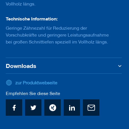
u
Vollholz längs.
g
e
m
Technische Information:
i
t
Geringe Zähnezahl für Reduzierung der
S
Vorschubkräfte und geringere Leistungsaufnahme
c
bei großen Schnittiefen speziell im Vollholz längs.
h
a
f
t
Downloads
B
o
h
zur Produktwebseite
r
e
Empfehlen Sie diese Seite
r
Z
e
r
s
p