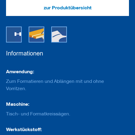
e
u
zur Produktübersicht
g
e
m
i
t
B
o
h
Informationen
r
u
n
Informationen
g
Anwendung:
Zum Formatieren und Ablängen mit und ohne
F
r
Vorritzen.
ä
s
Maschine:
w
e
Tisch- und Formatkreissägen.
r
k
z
Werkstückstoff:
e