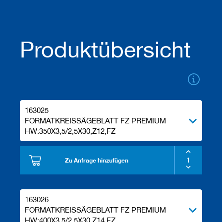
a
n
e
r
Produktübersicht
M
e
s
s
e
r
/
163025
B
FORMATKREISSÄGEBLATT FZ PREMIUM
l
a
HW:350X3,5/2,5X30,Z12,FZ
n
k
e
Zu Anfrage hinzufügen
t
t
s
163026
H
FORMATKREISSÄGEBLATT FZ PREMIUM
o
HW:400X3,5/2,5X30,Z14,FZ
b