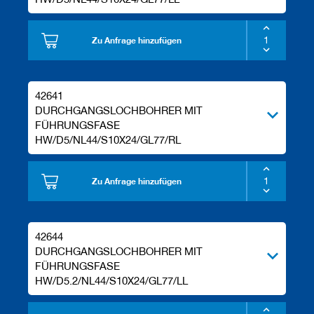
e
l
w
Zu Anfrage hinzufügen
e
r
k
z
42641
e
DURCHGANGSLOCHBOHRER MIT
u
g
FÜHRUNGSFASE
e
HW/D5/NL44/S10X24/GL77/RL
Zu Anfrage hinzufügen
42644
DURCHGANGSLOCHBOHRER MIT
FÜHRUNGSFASE
HW/D5.2/NL44/S10X24/GL77/LL