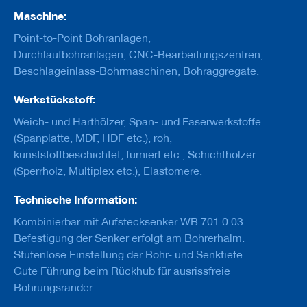
u
Maschine:
g
e
Point-to-Point Bohranlagen,
m
i
Durchlaufbohranlagen, CNC-Bearbeitungszentren,
t
Beschlageinlass-Bohrmaschinen, Bohraggregate.
S
c
Werkstückstoff:
h
a
Weich- und Harthölzer, Span- und Faserwerkstoffe
f
(Spanplatte, MDF, HDF etc.), roh,
t
kunststoffbeschichtet, furniert etc., Schichthölzer
B
(Sperrholz, Multiplex etc.), Elastomere.
o
h
Technische Information:
r
e
Kombinierbar mit Aufstecksenker WB 701 0 03.
r
Befestigung der Senker erfolgt am Bohrerhalm.
Z
Stufenlose Einstellung der Bohr- und Senktiefe.
e
Gute Führung beim Rückhub für ausrissfreie
r
Bohrungsränder.
s
p