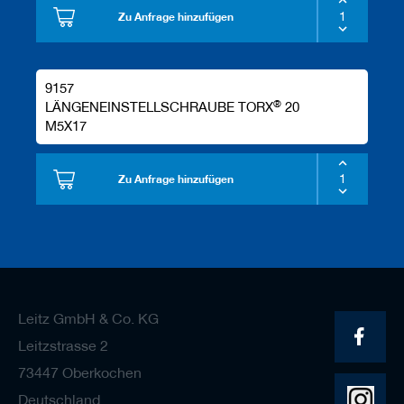
Zu Anfrage hinzufügen
9157
®
LÄNGENEINSTELLSCHRAUBE TORX
20
M5X17
Zu Anfrage hinzufügen
Leitz GmbH & Co. KG
Leitzstrasse 2
73447 Oberkochen
Deutschland