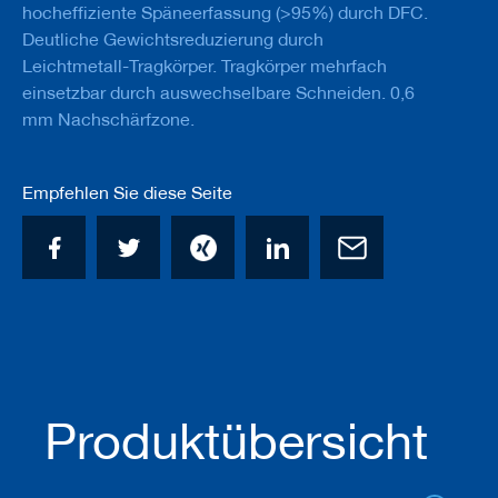
hocheffiziente Späneerfassung (>95%) durch DFC.
a
n
Deutliche Gewichtsreduzierung durch
e
Leichtmetall-Tragkörper. Tragkörper mehrfach
r
einsetzbar durch auswechselbare Schneiden. 0,6
M
mm Nachschärfzone.
e
s
s
Empfehlen Sie diese Seite
e
r
/
B
l
a
n
k
e
t
t
s
Produktübersicht
H
o
b