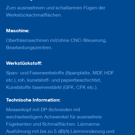
u
g
Zum ausrissfreien und schallarmen Fügen der
e
Werkstückschmalflächen.
m
i
t
Maschine:
S
c
Oberfräsmaschinen mit/ohne CNC-Steuerung,
h
Bearbeitungszentren.
a
f
t
Werkstückstoff:
Span- und Faserwerkstoffe (Spanplatte, MDF, HDF
B
o
etc.), roh, kunststoff- und papierbeschichtet,
h
Kunststoffe faserverstärkt (GFK, CFK etc.).
r
e
Technische Information:
r
Messerkopf mit DP-Schneiden mit
Z
wechselseitigem Achswinkel für ausrissfreie
e
r
Fügekanten und Schmalflächen. Lärmarme
s
Ausführung mit bis zu 5 dB(A) Lärmminderung und
p