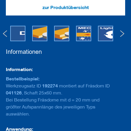
e
u
zur Produktübersicht
g
e
m
i
t
B
o
h
Informationen
r
u
n
Informationen
g
Information:
Bestellbeispiel:
F
r
192274
Werkzeugsatz ID
montiert auf Fräsdorn ID
ä
041126
, Schaft 25x60 mm.
s
Bei Bestellung Fräsdorne mit d = 20 mm und
w
e
größter Aufspannlänge des jeweiligen Typs
r
auswählen.
k
z
e
Anwendung: