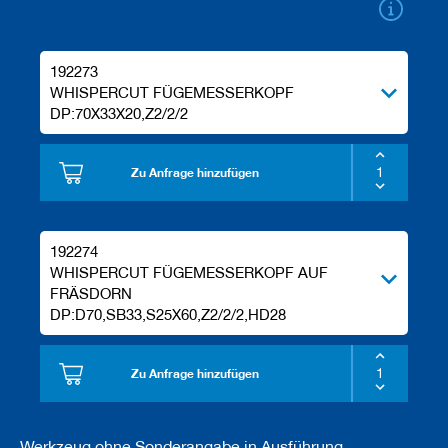
e
l
w
e
192273
r
WHISPERCUT FÜGEMESSERKOPF
k
DP:70X33X20,Z2/2/2
z
e
u
Zu Anfrage hinzufügen
g
e
192274
WHISPERCUT FÜGEMESSERKOPF AUF
FRÄSDORN
DP:D70,SB33,S25X60,Z2/2/2,HD28
Zu Anfrage hinzufügen
Werkzeug ohne Sonderangabe in Ausführung