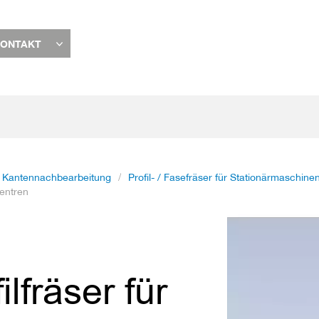
ONTAKT
Kantennachbearbeitung
Profil- / Fasefräser für Stationärmaschine
entren
Zum
Ende
der
Bildgalerie
lfräser für
springen