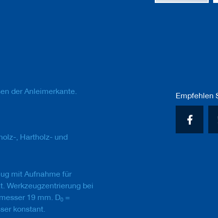
Zum
Anfang
der
Bildgalerie
springen
n der Anleimerkante.
Empfehlen S
holz-, Hartholz- und
ug mit Aufnahme für
t. Werkzeugzentrierung bei
messer 19 mm. D
=
0
er konstant.