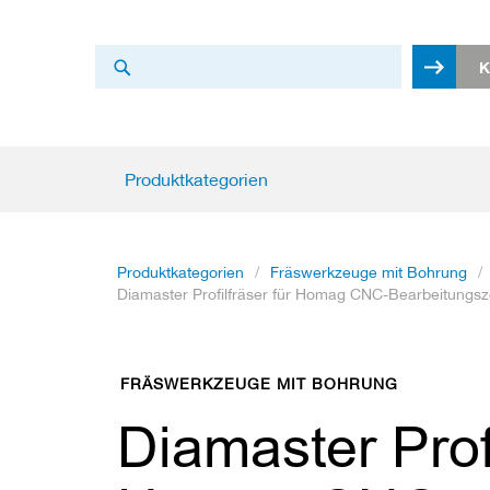
Search
K
Search
Produktkategorien
Produktkategorien
K
r
e
i
Produktkategorien
Fräswerkzeuge mit Bohrung
s
Diamaster Profilfräser für Homag CNC-Bearbeitungsz
s
ä
g
e
FRÄSWERKZEUGE MIT BOHRUNG
b
l
Diamaster Profi
ä
t
t
e