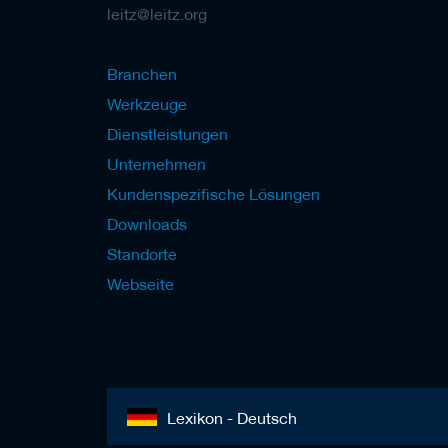
b
leitz@leitz.org
e
l
w
e
Branchen
r
Werkzeuge
k
z
Dienstleistungen
e
u
Unternehmen
g
Kundenspezifische Lösungen
e
Downloads
Standorte
Webseite
Lexikon - Deutsch