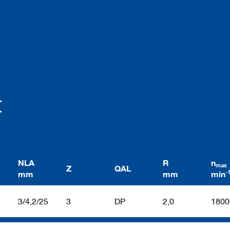
t
NLA
R
n
max
Z
QAL
-
mm
mm
min
3/4,2/25
3
DP
2,0
1800