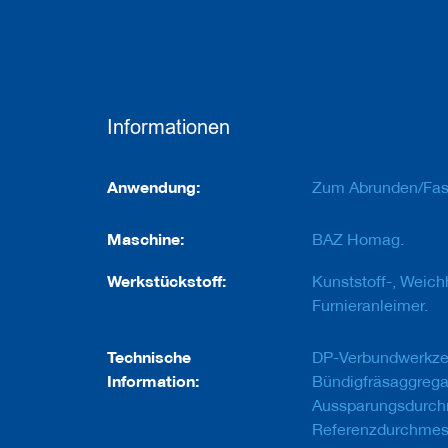
e
u
g
e
m
i
t
Informationen
B
o
h
Informationen
r
Anwendung:
Zum Abrunden/Fase
u
n
g
Maschine:
BAZ Homag.
F
Werkstückstoff:
Kunststoff-, Weich
r
Furnieranleimer.
ä
s
w
Technische
DP-Verbundwerkze
e
Information:
Bündigfräsaggrega
r
k
Aussparungsdurch
z
Referenzdurchmess
e