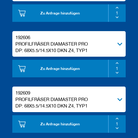
e
l
Zu Anfrage hinzufügen
w
e
r
k
192606
z
e
PROFILFRÄSER DIAMASTER PRO
u
DP: 68X5.5/14.5X10 DKN Z4, TYP1
g
e
Zu Anfrage hinzufügen
192609
PROFILFRÄSER DIAMASTER PRO
DP: 68X5.5/14.5X10 DKN Z4, TYP1
Zu Anfrage hinzufügen