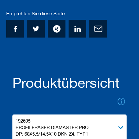
a
n
Empfehlen Sie diese Seite
e
r
M
e
s
s
e
r
/
B
l
Produktübersicht
a
n
k
e
t
t
s
192605
H
PROFILFRÄSER DIAMASTER PRO
o
DP: 68X5.5/14.5X10 DKN Z4, TYP1
b