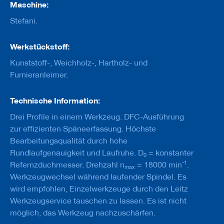
u
Maschine:
g
Stefani.
e
m
i
Werkstückstoff:
t
S
Kunststoff-, Weichholz-, Hartholz- und
c
Furnieranleimer.
h
a
f
Technische Information:
t
Drei Profile in einem Werkzeug. DFC-Ausführung
B
zur effizienten Späneerfassung. Höchste
o
h
Bearbeitungsqualität durch hohe
r
Rundlaufgenauigkeit und Laufruhe. D
= konstanter
0
e
-1
Refernzduchmesser. Drehzahl n
= 18000 min
.
r
max
Werkzeugwechsel während laufender Spindel. Es
Z
wird empfohlen, Einzelwerkzeuge durch den Leitz
e
Werkzeugservice tauschen zu lassen. Es ist nicht
r
s
möglich, das Werkzeug nachzuschärfen.
p