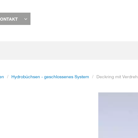
ONTAKT
en
Hydrobüchsen - geschlossenes System
Deckring mit Verdre
Zum
Ende
der
Bildgalerie
springen