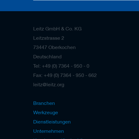
a
n
e
r
Leitz GmbH & Co. KG
M
Leitzstrasse 2
e
s
73447 Oberkochen
s
e
Deutschland
r
Tel: +49 (0) 7364 - 950 - 0
/
B
Fax: +49 (0) 7364 - 950 - 662
l
a
leitz@leitz.org
n
k
e
Branchen
t
t
Werkzeuge
s
Dienstleistungen
H
Unternehmen
o