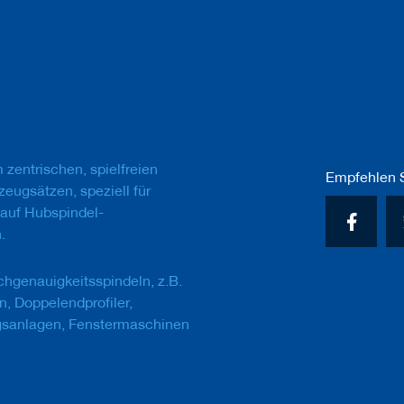
zentrischen, spielfreien
Empfehlen S
eugsätzen, speziell für
auf Hubspindel-
.
hgenauigkeitsspindeln, z.B.
n, Doppelendprofiler,
gsanlagen, Fenstermaschinen