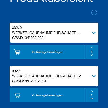
u
g
e
m
i
t
S
33270
c
WERKZEUGAUFNAHME FÜR SCHAFT 11
h
GR2/D10/D20/L29/LL
a
f
t
Zu Anfrage hinzufügen
B
o
h
r
33271
e
WERKZEUGAUFNAHME FÜR SCHAFT 12
r
GR2/D10/D20/L29/RL
Z
e
Zu Anfrage hinzufügen
r
s
p