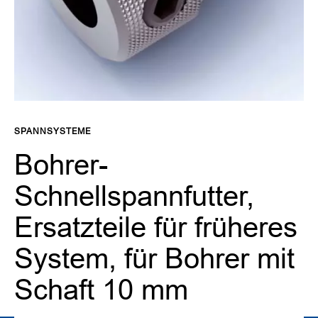
r
S
p
a
n
n
s
Zum
y
Anfang
s
SPANNSYSTEME
t
der
e
Bildgalerie
Bohrer-
m
springen
e
Schnellspannfutter,
F
r
Ersatzteile für früheres
ä
s
System, für Bohrer mit
w
e
Schaft 10 mm
r
k
z