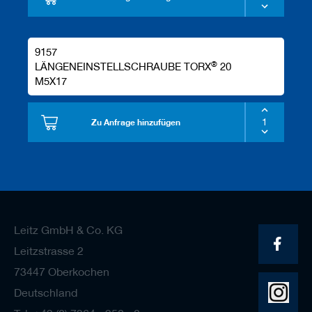
9157
®
LÄNGENEINSTELLSCHRAUBE TORX
20
M5X17
Zu Anfrage hinzufügen
Leitz GmbH & Co. KG
Leitzstrasse 2
73447 Oberkochen
Deutschland