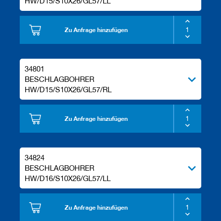
HW/D15/S10X26/GL57/LL
e
l
w
Zu Anfrage hinzufügen
e
r
k
z
34801
e
u
BESCHLAGBOHRER
g
HW/D15/S10X26/GL57/RL
e
Zu Anfrage hinzufügen
34824
BESCHLAGBOHRER
HW/D16/S10X26/GL57/LL
Zu Anfrage hinzufügen