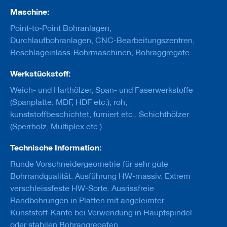
u
Maschine:
g
e
Point-to-Point Bohranlagen,
m
i
Durchlaufbohranlagen, CNC-Bearbeitungszentren,
t
Beschlageinlass-Bohrmaschinen, Bohraggregate.
S
c
Werkstückstoff:
h
a
Weich- und Harthölzer, Span- und Faserwerkstoffe
f
(Spanplatte, MDF, HDF etc.), roh,
t
kunststoffbeschichtet, furniert etc., Schichthölzer
B
(Sperrholz, Multiplex etc.).
o
h
Technische Information:
r
e
Runde Vorschneidergeometrie für sehr gute
r
Bohrrandqualität. Ausführung HW-massiv. Extrem
Z
verschleissfeste HW-Sorte. Ausrissfreie
e
Randbohrungen in Platten mit angeleimter
r
Kunststoff-Kante bei Verwendung in Hauptspindel
s
p
oder stabilen Bohraggregaten.