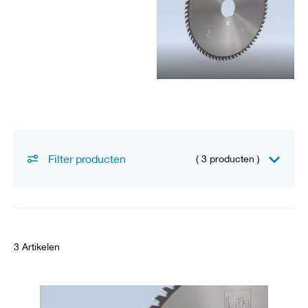
e
n
O
p
s
p
a
n
s
y
s
Filter producten
(
3 producten
)
t
e
m
e
n
F
3
Artikelen
r
e
e
s
g