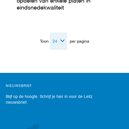
opdelen van enkele platen in
k
eindsnedekwaliteit
e
t
t
s
S
Toon
per pagina
c
h
a
a
f
g
e
r
e
NIEUWSBRIEF
e
d
Blijf op de hoogte. Schrijf je hier in voor de Leitz
s
nieuwsbrief.
c
h
a
p
p