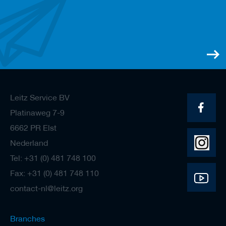
e
n
Leitz Service BV
Platinaweg 7-9
6662 PR Elst
Nederland
Tel: +31 (0) 481 748 100
Fax: +31 (0) 481 748 110
contact-nl@leitz.org
Branches