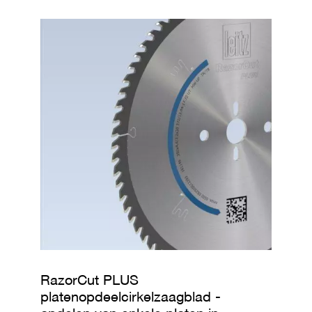
o
o
r
V
e
r
s
p
a
n
e
r
M
e
s
s
e
n
/
b
RazorCut PLUS
l
platenopdeelcirkelzaagblad -
a
n