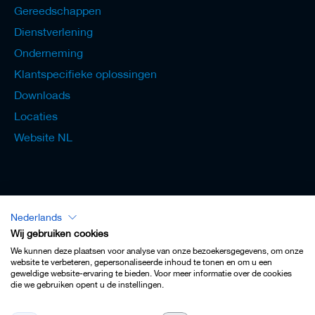
Gereedschappen
Dienstverlening
Onderneming
Klantspecifieke oplossingen
Downloads
Locaties
Website NL
Nederlands
Lexicon - Nederlands
Wij gebruiken cookies
We kunnen deze plaatsen voor analyse van onze bezoekersgegevens, om onze
website te verbeteren, gepersonaliseerde inhoud te tonen en om u een
geweldige website-ervaring te bieden. Voor meer informatie over de cookies
die we gebruiken opent u de instellingen.
Colofon