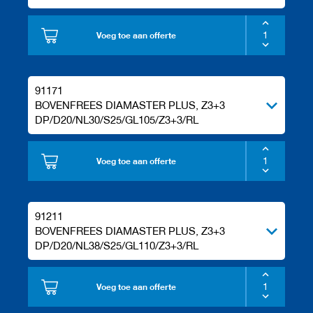
e
n
Voeg toe aan offerte
91171
BOVENFREES DIAMASTER PLUS, Z3+3
DP/D20/NL30/S25/GL105/Z3+3/RL
Voeg toe aan offerte
91211
BOVENFREES DIAMASTER PLUS, Z3+3
DP/D20/NL38/S25/GL110/Z3+3/RL
Voeg toe aan offerte