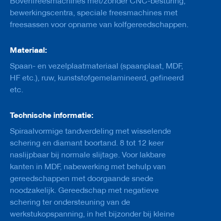
Bovenfreesmachines met/zonder CNC-besturing,
e
bewerkingscentra, speciale freesmachines met
s
g
freesassen voor opname van kolfgereedschappen.
e
r
e
Materiaal:
e
Spaan- en vezelplaatmateriaal (spaanplaat, MDF,
d
s
HF etc.), ruw, kunststofgemelamineerd, gefineerd
c
etc.
h
a
p
Technische informatie:
p
e
Spiraalvormige tandverdeling met wisselende
n
schering en diamant boortand. 8 tot 12 keer
m
naslijpbaar bij normale slijtage. Voor lakbare
e
t
kanten in MDF, nabewerking met behulp van
k
gereedschappen met doorgaande snede
o
noodzakelijk. Gereedschap met negatieve
l
f
schering ter ondersteuning van de
werkstukopspanning, in het bijzonder bij kleine
B