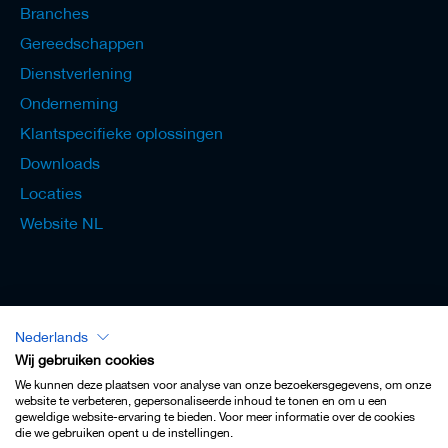
Branches
Gereedschappen
Dienstverlening
Onderneming
Klantspecifieke oplossingen
Downloads
Locaties
Website NL
Nederlands
Lexicon - Nederlands
Wij gebruiken cookies
We kunnen deze plaatsen voor analyse van onze bezoekersgegevens, om onze
website te verbeteren, gepersonaliseerde inhoud te tonen en om u een
geweldige website-ervaring te bieden. Voor meer informatie over de cookies
die we gebruiken opent u de instellingen.