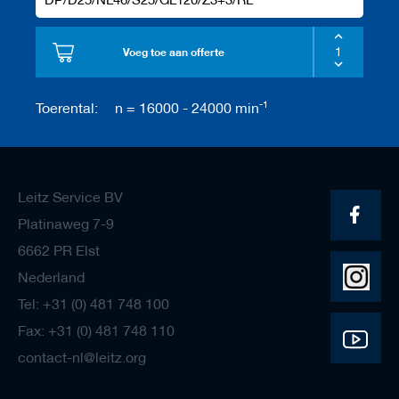
Voeg toe aan offerte
-1
Toerental:
n = 16000 - 24000 min
Leitz Service BV
Platinaweg 7-9
6662 PR Elst
Nederland
Tel: +31 (0) 481 748 100
Fax: +31 (0) 481 748 110
contact-nl@leitz.org