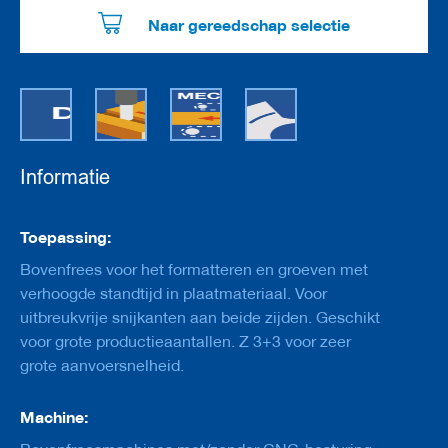
e
r
Naar gereedschap selectie
e
e
d
s
c
h
a
p
Informatie
p
e
n
Informatie
Toepassing:
m
e
Bovenfrees voor het formatteren en groeven met
t
a
verhoogde standtijd in plaatmateriaal. Voor
s
uitbreukvrije snijkanten aan beide zijden. Geschikt
g
voor grote productieaantallen. Z 3+3 voor zeer
a
t
grote aanvoersnelheid.
F
Machine:
r
e