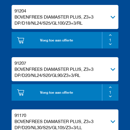
k
e
91204
t
BOVENFREES DIAMASTER PLUS, Z3+3
t
DP/D18/NL24/S25/GL100/Z3+3/RL
s
S
Voeg toe aan offerte
c
h
a
a
f
91207
g
BOVENFREES DIAMASTER PLUS, Z3+3
e
DP/D20/NL24/S20/GL90/Z3+3/RL
r
e
e
Voeg toe aan offerte
d
s
c
h
a
91170
p
BOVENFREES DIAMASTER PLUS, Z3+3
p
DP/D20/NL30/S25/GL105/Z3+3/LL