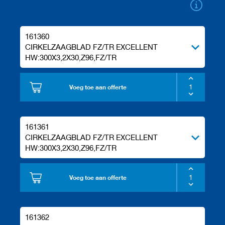
k
e
t
t
161360
s
CIRKELZAAGBLAD FZ/TR EXCELLENT
HW:300X3,2X30,Z96,FZ/TR
S
c
h
Voeg toe aan offerte
a
a
f
g
e
161361
r
CIRKELZAAGBLAD FZ/TR EXCELLENT
e
HW:300X3,2X30,Z96,FZ/TR
e
d
s
Voeg toe aan offerte
c
h
a
p
p
161362