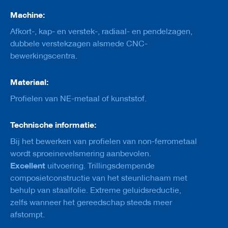
e
s
Machine:
g
Afkort-, kap- en verstek-, radiaal- en pendelzagen,
e
r
dubbele verstekzagen alsmede CNC-
e
bewerkingscentra.
e
d
s
Materiaal:
c
h
Profielen van NE-metaal of kunststof.
a
p
p
Technische informatie:
e
Bij het bewerken van profielen van non-ferrometaal
n
m
wordt sproeinevelsmering aanbevolen.
e
Excellent
uitvoering. Trillingsdempende
t
composietconstructie van het steunlichaam met
k
o
behulp van staalfolie. Extreme geluidsreductie,
l
zelfs wanneer het gereedschap steeds meer
f
afstompt.
B