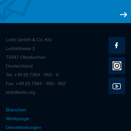
e
l
w
e
r
k
z
Leitz GmbH & Co. KG
e
u
Leitzstrasse 2
g
73447 Oberkochen
e
Deutschland
Tel: +49 (0) 7364 - 950 - 0
Fax: +49 (0) 7364 - 950 - 662
leitz@leitz.org
Branchen
Werkzeuge
Dienstleistungen