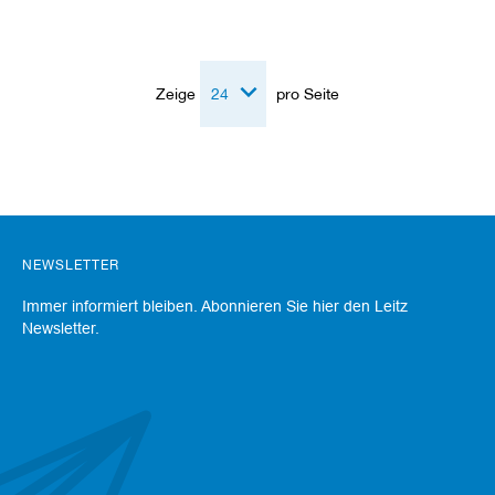
a
n
e
r
Zeige
pro Seite
M
e
s
s
e
r
/
B
NEWSLETTER
l
a
Immer informiert bleiben. Abonnieren Sie hier den Leitz
n
Newsletter.
k
e
t
t
s
H
o
b