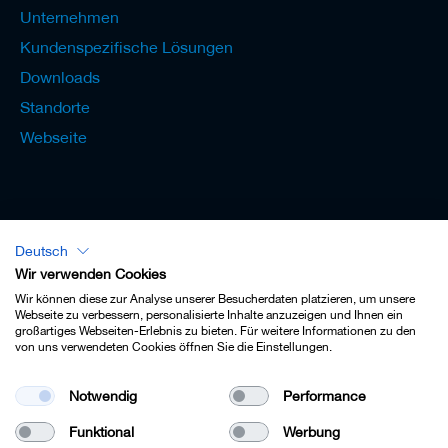
Unternehmen
Kundenspezifische Lösungen
Downloads
Standorte
Webseite
Deutsch
Lexikon - Deutsch
Wir verwenden Cookies
Wir können diese zur Analyse unserer Besucherdaten platzieren, um unsere
Webseite zu verbessern, personalisierte Inhalte anzuzeigen und Ihnen ein
großartiges Webseiten-Erlebnis zu bieten. Für weitere Informationen zu den
von uns verwendeten Cookies öffnen Sie die Einstellungen.
Impressum
Notwendig
Performance
Datenschutz
Funktional
Werbung
Kontakt