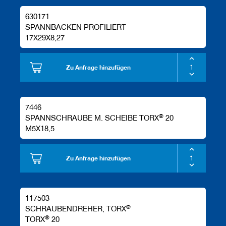
630171
SPANNBACKEN PROFILIERT
17X29X8,27
Zu Anfrage hinzufügen
7446
®
SPANNSCHRAUBE M. SCHEIBE TORX
20
M5X18,5
Zu Anfrage hinzufügen
117503
®
SCHRAUBENDREHER, TORX
®
TORX
20