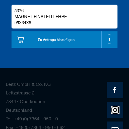
5376
MAGNET-EINSTELLLEHRE
95X34X6
Zu Anfrage hinzufügen
Leitz GmbH & Co. KG
Leitzstrasse 2
73447 Oberkochen
Deutschland
Tel: +49 (0) 7364 - 950 - 0
Fax: +49 (0) 7364 - 950 - 662