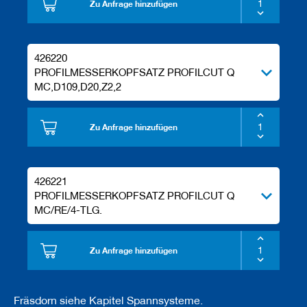
Zu Anfrage hinzufügen
e
l
w
e
426220
r
PROFILMESSERKOPFSATZ PROFILCUT Q
k
z
MC,D109,D20,Z2,2
e
u
g
Zu Anfrage hinzufügen
e
426221
PROFILMESSERKOPFSATZ PROFILCUT Q
MC/RE/4-TLG.
Zu Anfrage hinzufügen
Fräsdorn siehe Kapitel Spannsysteme.