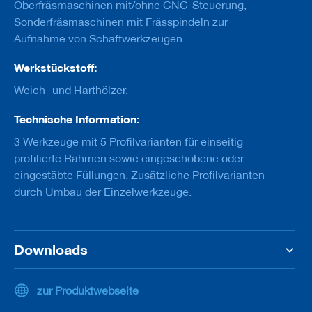
u
Oberfräsmaschinen mit/ohne CNC-Steuerung,
g
Sonderfräsmaschinen mit Frässpindeln zur
e
Aufnahme von Schaftwerkzeugen.
m
i
t
Werkstückstoff:
S
Weich- und Harthölzer.
c
h
a
Technische Information:
f
3 Werkzeuge mit 5 Profilvarianten für einseitig
t
profilierte Rahmen sowie eingeschobene oder
B
eingestäbte Füllungen. Zusätzliche Profilvarianten
o
durch Umbau der Einzelwerkzeuge.
h
r
e
r
Downloads
Z
e
r
zur Produktwebseite
s
p