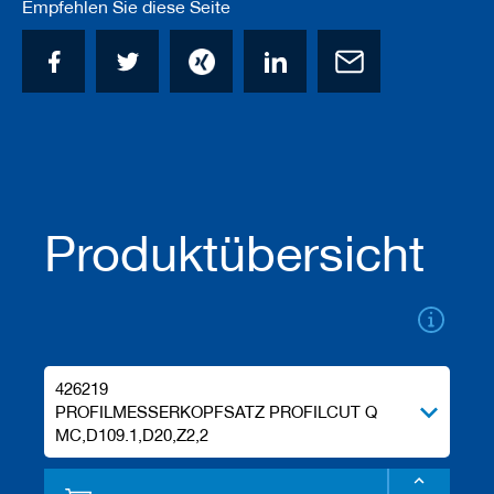
Empfehlen Sie diese Seite
a
n
e
r
M
e
s
s
e
r
/
Produktübersicht
B
l
a
n
k
e
t
426219
t
s
PROFILMESSERKOPFSATZ PROFILCUT Q
MC,D109.1,D20,Z2,2
H
o
b