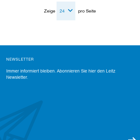
u
g
Zeige
pro Seite
e
m
i
t
S
c
h
a
f
NEWSLETTER
t
Immer informiert bleiben. Abonnieren Sie hier den Leitz
B
Newsletter.
o
h
r
e
r
Z
e
r
s
p