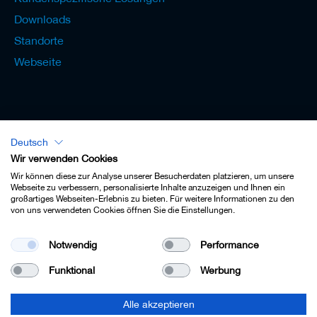
e
Downloads
l
w
Standorte
e
Webseite
r
k
z
e
u
g
e
Deutsch
Lexikon - Deutsch
Wir verwenden Cookies
Wir können diese zur Analyse unserer Besucherdaten platzieren, um unsere
Webseite zu verbessern, personalisierte Inhalte anzuzeigen und Ihnen ein
großartiges Webseiten-Erlebnis zu bieten. Für weitere Informationen zu den
von uns verwendeten Cookies öffnen Sie die Einstellungen.
Impressum
Notwendig
Performance
Datenschutz
Funktional
Werbung
Kontakt
AGB
Alle akzeptieren