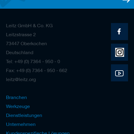
a
n
e
r
Leitz GmbH & Co. KG
M
Leitzstrasse 2
e
s
73447 Oberkochen
s
Deutschland
e
r
Tel: +49 (0) 7364 - 950 - 0
/
B
Fax: +49 (0) 7364 - 950 - 662
l
leitz@leitz.org
a
n
k
e
Branchen
t
Werkzeuge
t
s
Dienstleistungen
H
Unternehmen
o
Kundenspezifische Lösungen
b