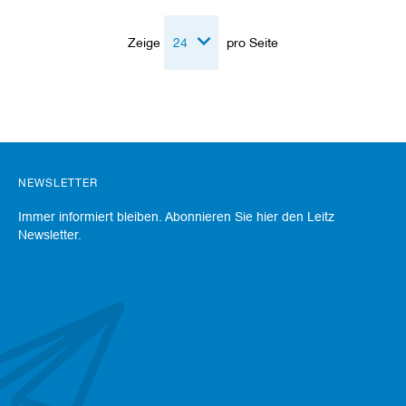
e
l
Zeige
pro Seite
w
e
r
k
z
e
u
g
e
NEWSLETTER
Immer informiert bleiben. Abonnieren Sie hier den Leitz
Newsletter.